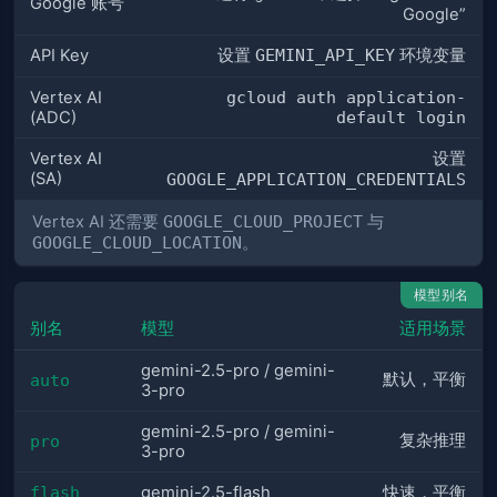
Google 账号
Google”
API Key
设置
GEMINI_API_KEY
环境变量
Vertex AI
gcloud auth application-
(ADC)
default login
Vertex AI
设置
(SA)
GOOGLE_APPLICATION_CREDENTIALS
Vertex AI 还需要
GOOGLE_CLOUD_PROJECT
与
GOOGLE_CLOUD_LOCATION
。
模型别名
别名
模型
适用场景
gemini-2.5-pro / gemini-
默认，平衡
auto
3-pro
gemini-2.5-pro / gemini-
复杂推理
pro
3-pro
flash
gemini-2.5-flash
快速，平衡