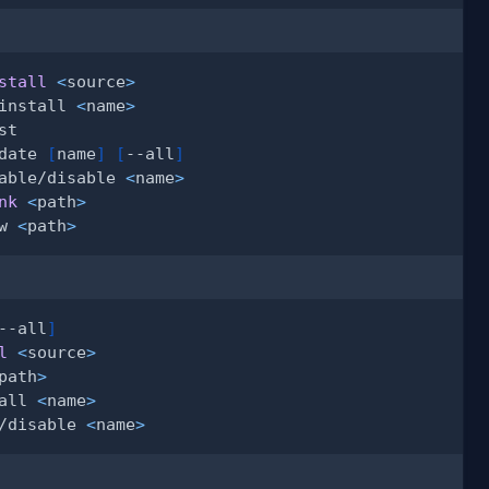
stall
<
source
>
install 
<
name
>
date 
[
name
]
[
--all
]
able/disable 
<
name
>
nk
<
path
>
w 
<
path
>
--all
]
l
<
source
>
path
>
all 
<
name
>
/disable 
<
name
>