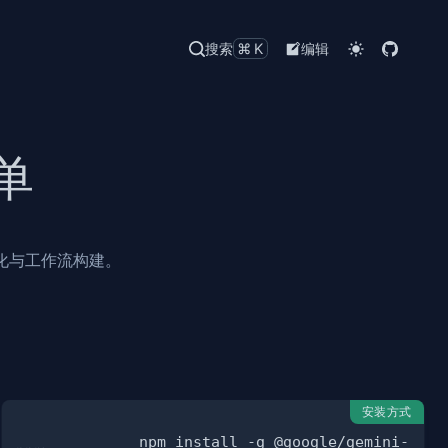
搜索
⌘K
编辑
清单
动化与工作流构建。
安装方式
npm install -g @google/gemini-