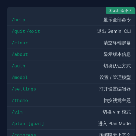
Slash 命令
/
/help
显示全部命令
/quit
/exit
退出 Gemini CLI
/clear
清空终端屏幕
/about
显示版本信息
/auth
切换认证方式
/model
设置 / 管理模型
/settings
打开设置编辑器
/theme
切换视觉主题
/vim
切换 vim 模式
/plan [goal]
进入 Plan Mode
/compress
压缩聊天上下文