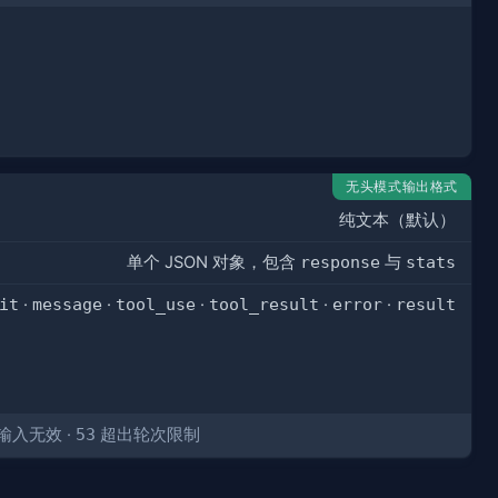
无头模式输出格式
纯文本（默认）
单个 JSON 对象，包含
response
与
stats
it
·
message
·
tool_use
·
tool_result
·
error
·
result
输入无效 ·
53
超出轮次限制