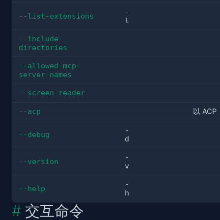
-
--list-extensions
l
--include-
directories
--allowed-mcp-
server-names
--screen-reader
--acp
以 ACP
-
--debug
d
-
--version
v
-
--help
h
交互命令