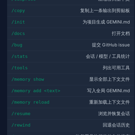
/copy
复制上一条输出到剪贴板
/init
为项目生成 GEMINI.md
/docs
打开文档
/bug
提交 GitHub issue
/stats
会话 / 模型 / 工具统计
/tools
列出可用工具
/memory show
显示全部上下文文件
/memory add <text>
写入全局 GEMINI.md
/memory reload
重新加载上下文文件
/resume
浏览并恢复会话
/rewind
回退会话历史