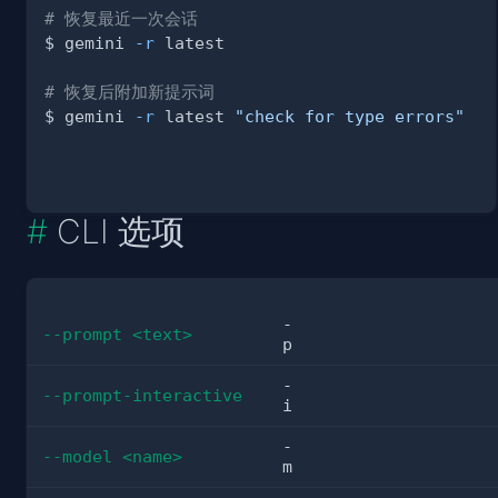
# 恢复最近一次会话
$ gemini 
-r
# 恢复后附加新提示词
$ gemini 
-r
 latest 
"check for type errors"
CLI 选项
-
--prompt <text>
p
-
--prompt-interactive
i
-
--model <name>
m