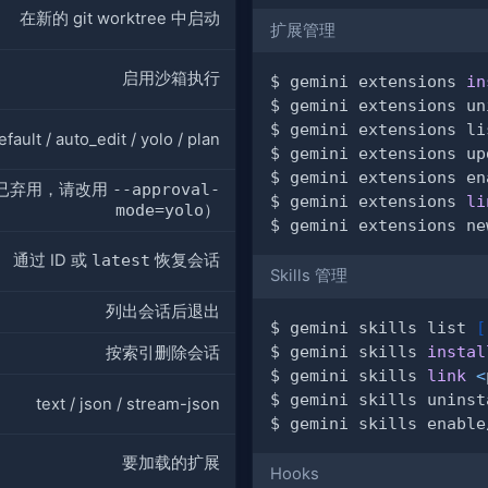
在新的 git worktree 中启动
扩展管理
启用沙箱执行
$ gemini extensions 
in
$ gemini extensions un
efault / auto_edit / yolo / plan
$ gemini extensions up
$ gemini extensions en
已弃用，请改用
--approval-
$ gemini extensions 
li
mode=yolo
）
$ gemini extensions ne
通过 ID 或
latest
恢复会话
Skills 管理
列出会话后退出
$ gemini skills list 
[
$ gemini skills 
instal
按索引删除会话
$ gemini skills 
link
<
$ gemini skills uninst
text / json / stream-json
$ gemini skills enable
要加载的扩展
Hooks