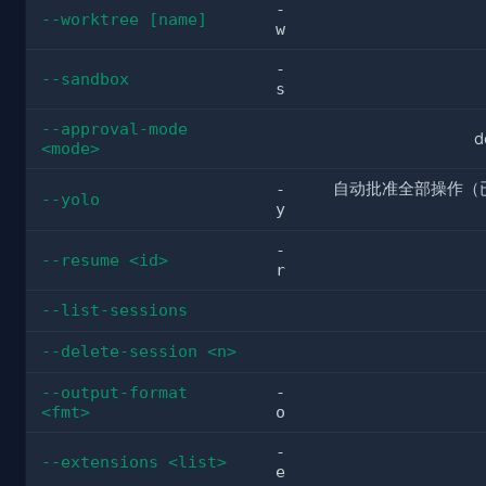
-
--worktree [name]
w
-
--sandbox
s
--approval-mode 
d
<mode>
自动批准全部操作（
-
--yolo
y
-
--resume <id>
r
--list-sessions
--delete-session <n>
--output-format 
-
<fmt>
o
-
--extensions <list>
e